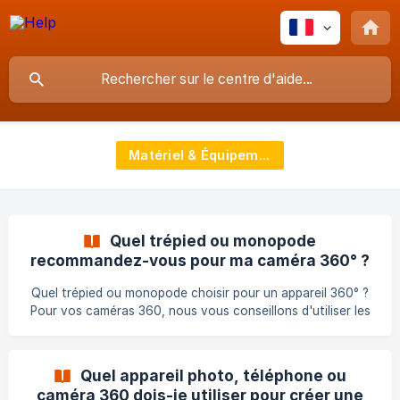
Matériel & Équipement
Quel trépied ou monopode
recommandez-vous pour ma caméra 360° ?
Quel trépied ou monopode choisir pour un appareil 360° ?
Pour vos caméras 360, nous vous conseillons d'utiliser les
monopodes de marque Manfrotto ou Smatree car ils
offrent une stabilité suffisante pour réaliser des prises de
vue à 360° de qualité. Tous les modèles sont cependant
Quel appareil photo, téléphone ou
compatibles pour réaliser votre visite virtuelle, de
caméra 360 dois-je utiliser pour créer une