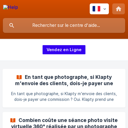
Vendez en Ligne
En tant que photographe, si Klapty
m'envoie des clients, dois-je payer une
commission à Klapty?
En tant que photographe, si Klapty m'envoie des clients,
dois-je payer une commission ? Oui. Klapty prend une
petite commission de 10% sur chaque réalisation de
services de photographie payée via notre plateforme . Cela
nous aide à améliorer nos services en permanence et à
Combien coûte une séance photo visite
vous connecter quotidiennement avec vos clients
virtuelle 360° réalisée par un photographe